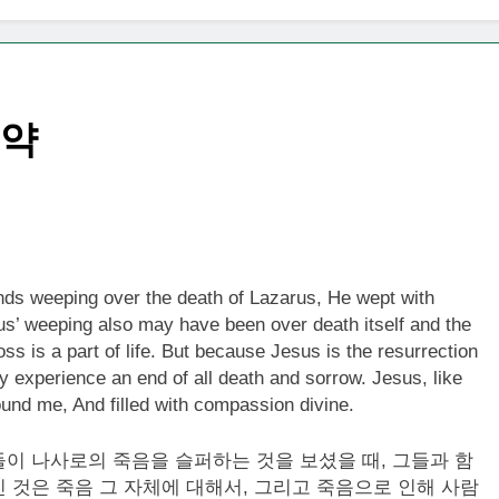
요약
ds weeping over the death of Lazarus, He wept with
us’ weeping also may have been over death itself and the
ss is a part of life. But because Jesus is the resurrection
ay experience an end of all death and sorrow. Jesus, like
und me, And filled with compassion divine.
이 나사로의 죽음을 슬퍼하는 것을 보셨을 때, 그들과 함
 것은 죽음 그 자체에 대해서, 그리고 죽음으로 인해 사람