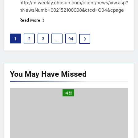
http://m.weekly.chosun.com/client/news/viw.asp?
nNewsNumb=002152100008&ctcd=C04&cpage
Read More
1
2
3
…
94
You May Have
Missed
여행