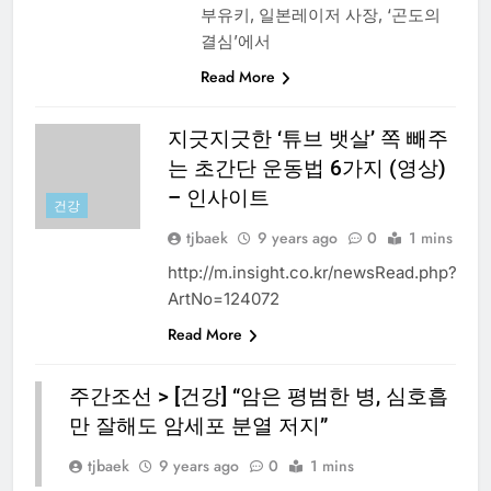
부유키, 일본레이저 사장, ‘곤도의
결심’에서
Read More
지긋지긋한 ‘튜브 뱃살’ 쪽 빼주
는 초간단 운동법 6가지 (영상)
– 인사이트
건강
tjbaek
9 years ago
0
1 mins
http://m.insight.co.kr/newsRead.php?
ArtNo=124072
Read More
주간조선 > [건강] “암은 평범한 병, 심호흡
만 잘해도 암세포 분열 저지”
건
강
tjbaek
9 years ago
0
1 mins