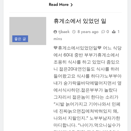
Read More
휴게소에서 있었던 일
tjbaek
8 years ago
0
1
mins
좋은 글
💙휴게소에서있었던일💙 어느 식당
에서 60대 중반 부부가휴게소에서
조용히 식사를 하고 있었다 좀있으
니 젊은20대연인들도 식사를 하러
들어왔고요 식사를 하다가노부부아
내가 숟가락을바닥에떨어지면서 옆
에서식사하던.젊은부부가 놀랐다
그자리서 젊은놈이 한다는 소리가
“시발 늙어가지고 기어나와서 민폐
네 진짜늙으면집에쳐박혀있지 왜,
나와서 지랄인지.” 노부부남자가한
마디합니다. “나이가.먹으니실수가