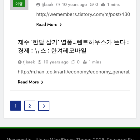
여행
tjbaek
10 years ago
0
1 mins
http://wemembers.tistory.com/m/post/430
Read More
제주 ‘한달 살기’ 열풍…렌트하우스가 뜬다 : 경제
경제 : 뉴스 : 한겨레모바일
여
행
tjbaek
10 years ago
0
1 mins
http://m.hani.co.kr/arti/economy/economy_general/739
Read More
1
2
Newsmatic - News WordPress Theme 2026. Powered By