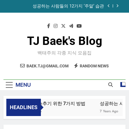
Skip
성공하는 사람들의 12가지 ‘주말’ 습관
to
content
공목에 먹는 마늘과 꿀의 놀라운 효능 – 건강을 위
한 발걸음
휴게소에서 있었던 일
TJ Baek's Blog
노화를 늦추기 위한 7가지 방법
백태주의 각종 지식 모음집
성공하는 사람들의 12가지 ‘주말’ 습관
BAEK.TJ@GMAIL.COM
RANDOM NEWS
공목에 먹는 마늘과 꿀의 놀라운 효능 – 건강을 위
한 발걸음
휴게소에서 있었던 일
MENU
노화를 늦추기 위한 7가지 방법
성공하는 사람들
HEADLINES
4 Years Ago
7 Years Ago