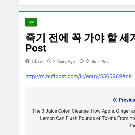
여행
죽기 전에 꼭 가야 할 세계의 
Post
0
Tjbaek
9 Years Ago
1 Mins
http://m.huffpost.com/kr/entry/5565869#cb
Previou
Post
navigation
The 3 Juice Colon Cleanse: How Apple, Ginger a
Lemon Can Flush Pounds of Toxins From Yo
Bo