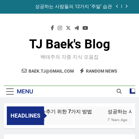
Skip
성공하는 사람들의 12가지 ‘주말’ 습관
to
content
공목에 먹는 마늘과 꿀의 놀라운 효능 – 건강을 위
한 발걸음
휴게소에서 있었던 일
TJ Baek's Blog
노화를 늦추기 위한 7가지 방법
백태주의 각종 지식 모음집
성공하는 사람들의 12가지 ‘주말’ 습관
BAEK.TJ@GMAIL.COM
RANDOM NEWS
공목에 먹는 마늘과 꿀의 놀라운 효능 – 건강을 위
한 발걸음
휴게소에서 있었던 일
MENU
노화를 늦추기 위한 7가지 방법
성공하는 사람들
HEADLINES
4 Years Ago
7 Years Ago