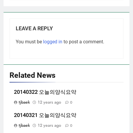
LEAVE A REPLY
You must be
logged in
to post a comment.
Related News
20140322 오늘의양식요약
tjbaek
12 years ago
0
20140321 오늘의양식요약
tjbaek
12 years ago
0