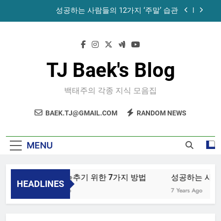
Skip
성공하는 사람들의 12가지 ‘주말’ 습관
to
content
공목에 먹는 마늘과 꿀의 놀라운 효능 – 건강을 위
한 발걸음
휴게소에서 있었던 일
TJ Baek's Blog
노화를 늦추기 위한 7가지 방법
백태주의 각종 지식 모음집
성공하는 사람들의 12가지 ‘주말’ 습관
BAEK.TJ@GMAIL.COM
RANDOM NEWS
공목에 먹는 마늘과 꿀의 놀라운 효능 – 건강을 위
한 발걸음
휴게소에서 있었던 일
MENU
노화를 늦추기 위한 7가지 방법
성공하는 사람들
HEADLINES
4 Years Ago
7 Years Ago