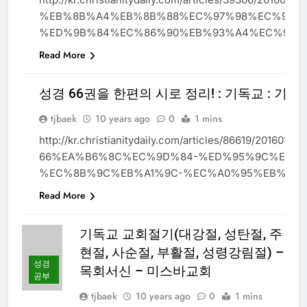
%EB%8B%A4%EB%8B%88%EC%97%98%EC%9D%
%ED%9B%84%EC%86%90%EB%93%A4%EC%9D%B
Read More
성경 66권을 한편의 시로 정리! : 기독교 : 기
성
경
tjbaek
10 years ago
0
1 mins
공
부
http://kr.christianitydaily.com/articles/86619/20
66%EA%B6%8C%EC%9D%84-%ED%95%9C%ED%8
%EC%8B%9C%EB%A1%9C-%EC%A0%95%EB%A6%
Read More
기독교 교회절기(대강절, 성탄절, 주
현절, 사순절, 부활절, 성령강림절) –
성경
목회서신 – 미스바교회
공부
tjbaek
10 years ago
0
1 mins