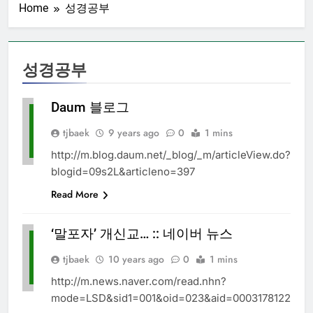
Home
성경공부
성경공부
Daum 블로그
성
경
tjbaek
9 years ago
0
1 mins
공
부
http://m.blog.daum.net/_blog/_m/articleView.do?
blogid=09s2L&articleno=397
Read More
‘말포자’ 개신교… :: 네이버 뉴스
성
경
tjbaek
10 years ago
0
1 mins
공
부
http://m.news.naver.com/read.nhn?
mode=LSD&sid1=001&oid=023&aid=0003178122