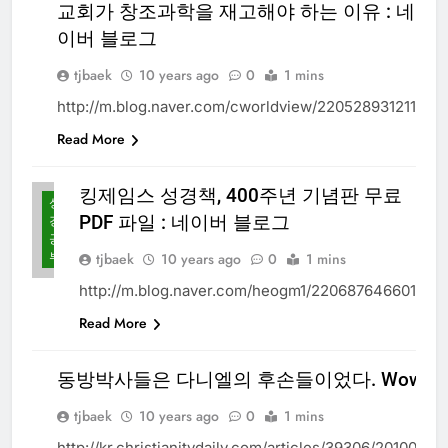
교회가 창조과학을 재고해야 하는 이유 : 네
성
이버 블로그
경
공
부
tjbaek
10 years ago
0
1 mins
http://m.blog.naver.com/cworldview/220528931211
Read More
킹제임스 성경책, 400주년 기념판 무료
성
PDF 파일 : 네이버 블로그
경
공
부
tjbaek
10 years ago
0
1 mins
http://m.blog.naver.com/heogm1/220687646601
Read More
동방박사들은 다니엘의 후손들이었다. Wow! : 
성
경
tjbaek
10 years ago
0
1 mins
공
부
http://kr.christianitydaily.com/articles/3