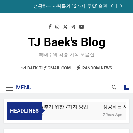
Skip
성공하는 사람들의 12가지 ‘주말’ 습관
to
content
공목에 먹는 마늘과 꿀의 놀라운 효능 – 건강을 위
한 발걸음
휴게소에서 있었던 일
TJ Baek's Blog
노화를 늦추기 위한 7가지 방법
백태주의 각종 지식 모음집
성공하는 사람들의 12가지 ‘주말’ 습관
BAEK.TJ@GMAIL.COM
RANDOM NEWS
공목에 먹는 마늘과 꿀의 놀라운 효능 – 건강을 위
한 발걸음
휴게소에서 있었던 일
MENU
노화를 늦추기 위한 7가지 방법
성공하는 사람들
HEADLINES
4 Years Ago
7 Years Ago