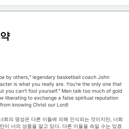
요약
 be by others,” legendary basketball coach John
acter is what you really are. You’re the only one that
t you can’t fool yourself.” Men talk too much of gold
iberating to exchange a false spiritual reputation
s from knowing Christ our Lord!
너희의 명성은 다른 이들에 의해 인식되는 것이지만, 너희
만이 너의 성품을 알고 있다. 다른 이들을 속일 수는 있겠