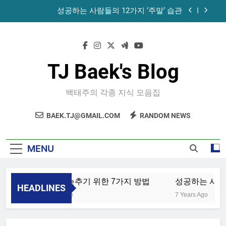
Skip
성공하는 사람들의 12가지 ‘주말’ 습관
to
content
공목에 먹는 마늘과 꿀의 놀라운 효능 – 건강을 위
한 발걸음
휴게소에서 있었던 일
TJ Baek's Blog
노화를 늦추기 위한 7가지 방법
백태주의 각종 지식 모음집
성공하는 사람들의 12가지 ‘주말’ 습관
BAEK.TJ@GMAIL.COM
RANDOM NEWS
공목에 먹는 마늘과 꿀의 놀라운 효능 – 건강을 위
한 발걸음
휴게소에서 있었던 일
MENU
노화를 늦추기 위한 7가지 방법
성공하는 사람들
HEADLINES
4 Years Ago
7 Years Ago