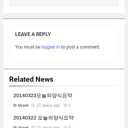
LEAVE A REPLY
You must be
logged in
to post a comment.
Related News
20140323오늘의양식요약
tjbaek
12 years ago
0
20140322 오늘의양식요약
tjbaek
12 years ago
0