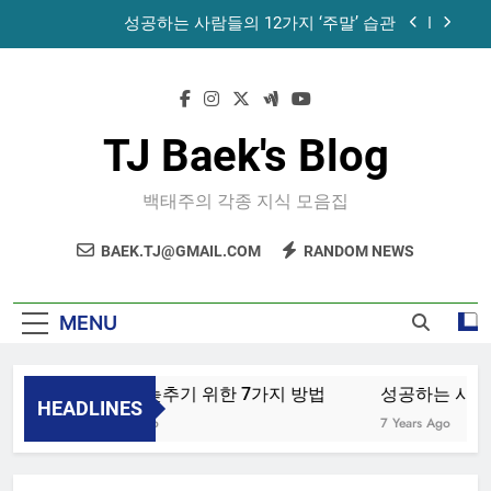
Skip
성공하는 사람들의 12가지 ‘주말’ 습관
to
content
공목에 먹는 마늘과 꿀의 놀라운 효능 – 건강을 위
한 발걸음
휴게소에서 있었던 일
TJ Baek's Blog
노화를 늦추기 위한 7가지 방법
백태주의 각종 지식 모음집
성공하는 사람들의 12가지 ‘주말’ 습관
BAEK.TJ@GMAIL.COM
RANDOM NEWS
공목에 먹는 마늘과 꿀의 놀라운 효능 – 건강을 위
한 발걸음
휴게소에서 있었던 일
MENU
노화를 늦추기 위한 7가지 방법
성공하는 사람들
HEADLINES
4 Years Ago
7 Years Ago