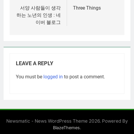
navigation
서양 사람들이 생각
Three Things
하는 노년의 인생 : 네
이버 블로그
LEAVE A REPLY
You must be
logged in
to post a comment.
Newsmatic - News WordPress Theme 2026. Powered By
.
BlazeThemes