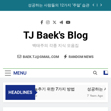
Skip
성공하는 사람들의 12가지 ‘주말’ 습관
to
content
공목에 먹는 마늘과 꿀의 놀라운 효능 – 건강을 위
한 발걸음
휴게소에서 있었던 일
TJ Baek's Blog
노화를 늦추기 위한 7가지 방법
백태주의 각종 지식 모음집
성공하는 사람들의 12가지 ‘주말’ 습관
BAEK.TJ@GMAIL.COM
RANDOM NEWS
공목에 먹는 마늘과 꿀의 놀라운 효능 – 건강을 위
한 발걸음
휴게소에서 있었던 일
MENU
노화를 늦추기 위한 7가지 방법
성공하는 사람들
HEADLINES
4 Years Ago
7 Years Ago