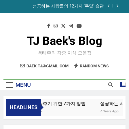
Skip
성공하는 사람들의 12가지 ‘주말’ 습관
to
content
공목에 먹는 마늘과 꿀의 놀라운 효능 – 건강을 위
한 발걸음
휴게소에서 있었던 일
TJ Baek's Blog
노화를 늦추기 위한 7가지 방법
백태주의 각종 지식 모음집
성공하는 사람들의 12가지 ‘주말’ 습관
BAEK.TJ@GMAIL.COM
RANDOM NEWS
공목에 먹는 마늘과 꿀의 놀라운 효능 – 건강을 위
한 발걸음
휴게소에서 있었던 일
MENU
노화를 늦추기 위한 7가지 방법
성공하는 사람들
HEADLINES
4 Years Ago
7 Years Ago