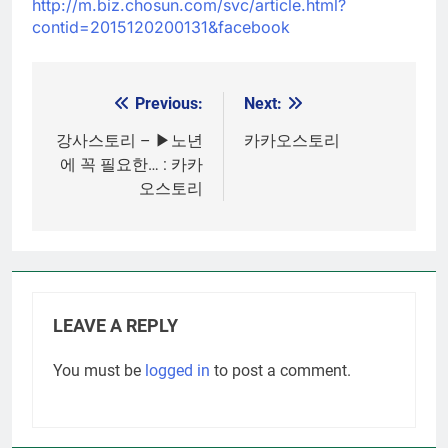
http://m.biz.chosun.com/svc/article.html?
contid=2015120200131&facebook
Previous:
Next:
Post
navigation
강사스토리 – ▶노년
카카오스토리
에 꼭 필요한… : 카카
오스토리
LEAVE A REPLY
You must be
logged in
to post a comment.