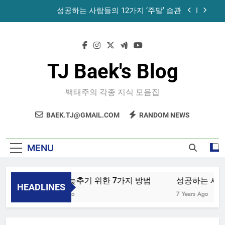
Skip
성공하는 사람들의 12가지 ‘주말’ 습관
to
content
공목에 먹는 마늘과 꿀의 놀라운 효능 – 건강을 위
한 발걸음
휴게소에서 있었던 일
TJ Baek's Blog
노화를 늦추기 위한 7가지 방법
백태주의 각종 지식 모음집
성공하는 사람들의 12가지 ‘주말’ 습관
BAEK.TJ@GMAIL.COM
RANDOM NEWS
공목에 먹는 마늘과 꿀의 놀라운 효능 – 건강을 위
한 발걸음
휴게소에서 있었던 일
MENU
노화를 늦추기 위한 7가지 방법
성공하는 사람들
HEADLINES
4 Years Ago
7 Years Ago