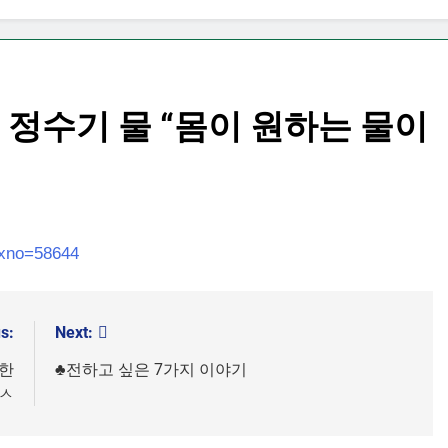
 정수기 물 “몸이 원하는 물이
dxno=58644
s:
Next:
위한
♣전하고 싶은 7가지 이야기
ㅅㅅ