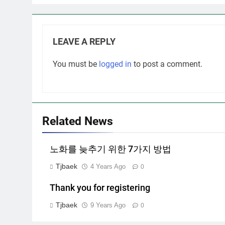
LEAVE A REPLY
You must be
logged in
to post a comment.
Related News
노화를 늦추기 위한 7가지 방법
Tjbaek
4 Years Ago
0
Thank you for registering
Tjbaek
9 Years Ago
0