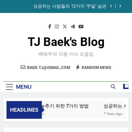
Skip
성공하는 사람들의 12가지 ‘주말’ 습관
to
content
공목에 먹는 마늘과 꿀의 놀라운 효능 – 건강을 위
한 발걸음
휴게소에서 있었던 일
TJ Baek's Blog
노화를 늦추기 위한 7가지 방법
백태주의 각종 지식 모음집
성공하는 사람들의 12가지 ‘주말’ 습관
BAEK.TJ@GMAIL.COM
RANDOM NEWS
공목에 먹는 마늘과 꿀의 놀라운 효능 – 건강을 위
한 발걸음
휴게소에서 있었던 일
MENU
노화를 늦추기 위한 7가지 방법
성공하는 사람들
HEADLINES
4 Years Ago
7 Years Ago