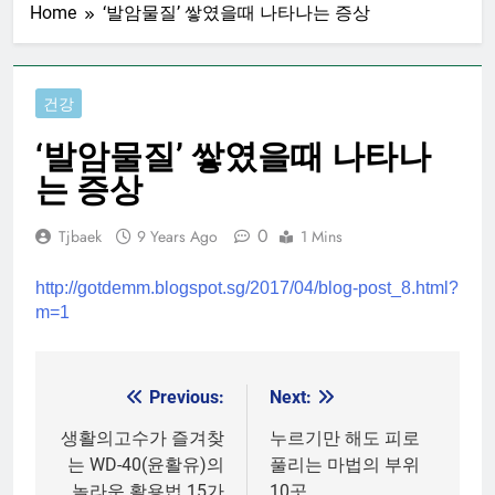
Home
‘발암물질’ 쌓였을때 나타나는 증상
건강
‘발암물질’ 쌓였을때 나타나
는 증상
0
Tjbaek
9 Years Ago
1 Mins
http://gotdemm.blogspot.sg/2017/04/blog-post_8.html?
m=1
Previous:
Next:
Post
navigation
생활의고수가 즐겨찾
누르기만 해도 피로
는 WD-40(윤활유)의
풀리는 마법의 부위
놀라운 활용법 15가
10곳