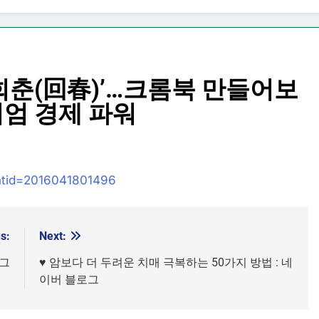
‘회춘(回春)’…크롬북 만들어보
리미엄 경제 파워
ontid=2016041801496
s:
Next:
로그
♥ 암보다 더 두려운 치매 극복하는 50가지 방법 : 네
이버 블로그