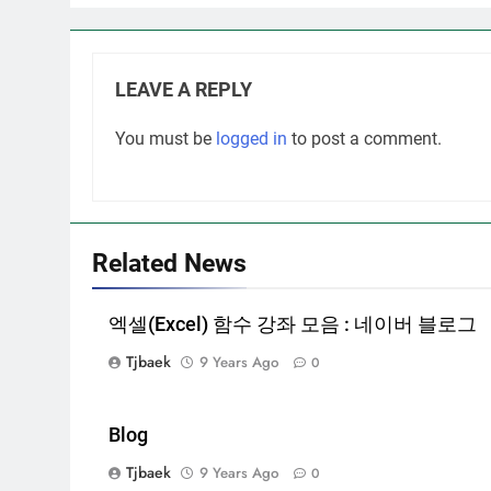
LEAVE A REPLY
You must be
logged in
to post a comment.
Related News
엑셀(Excel) 함수 강좌 모음 : 네이버 블로그
Tjbaek
9 Years Ago
0
Blog
Tjbaek
9 Years Ago
0