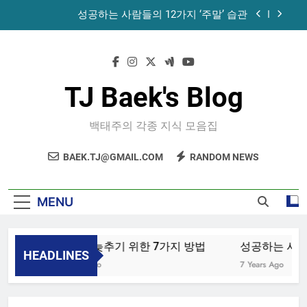
Skip
성공하는 사람들의 12가지 ‘주말’ 습관
to
content
공목에 먹는 마늘과 꿀의 놀라운 효능 – 건강을 위
한 발걸음
휴게소에서 있었던 일
TJ Baek's Blog
노화를 늦추기 위한 7가지 방법
백태주의 각종 지식 모음집
성공하는 사람들의 12가지 ‘주말’ 습관
BAEK.TJ@GMAIL.COM
RANDOM NEWS
공목에 먹는 마늘과 꿀의 놀라운 효능 – 건강을 위
한 발걸음
휴게소에서 있었던 일
MENU
노화를 늦추기 위한 7가지 방법
성공하는 사람들
HEADLINES
4 Years Ago
7 Years Ago