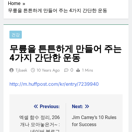
Home
무릎을 튼튼하게 만들어 주는 4가지 간단한 운동
건강
무릎을 튼튼하게 만들어 주는
4가지 간단한 운동
0
Tjbaek
10 Years Ago
1 Mins
http://m.huffpost.com/kr/entry/7239940
Previous:
Next:
Post
navigation
엑셀 함수 정리, 206
Jim Carrey’s 10 Rules
개나 모아놓은거~ :
for Success
네이버 블로그