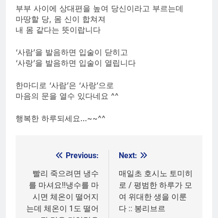
부부 사이에 상대편을 높여 당신이라고 부르는데
마땅할 당, 몸 신이 합쳐져
내 몸 같다는 뜻이랍니다
‘사람’을 발음하면 입술이 닫히고
‘사랑’을 발음하면 입술이 열립니다
한마디로 ‘사람’은 ‘사랑’으로
마음의 문을 열수 있다네요 ^^
행복한 하루되세요…~~^^
Previous:
Next:
Post
navigation
빨리 죽으려면 냉수
매일초 호시노 토미히
를 마셔요!!냉수를 마
로 / 평범한 하루가 모
시면 체온이 떨어지
여 위대한 생을 이룬
는데 체온이 1도 떨어
다 :: 봉리브르