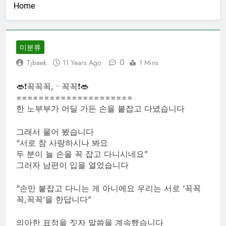
Home
미분류
0
Tjbaek
11 Years Ago
1 Mins
👄❗꼭꼭꼭,ᆢ꼭꼭❗👄
=====================
한 노부부가 어딜 가든 손을 붙잡고 다녔습니다
그래서 물어 봤습니다
“서로 참 사랑하시나 봐요
두 분이 늘 손을 꼭 잡고 다니시네요”
그러자 남편이 입을 열었습니다
“손만 붙잡고 다니는 게 아니에요 우리는 서로 ‘꼭꼭
꼭,꼭꼭’을 한답니다”
의아한 표정을 짓자 말씀을 계속했습니다