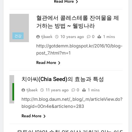
Read More
혈관에서 콜레스테롤 잔여물을 제
거하는 방법 ~ 웰빙나라
건강
tjbaek
10 years ago
0
1 mins
http://gotdemm.blogspot.kr/2016/10/blog-
post_7.html?m=1
Read More
치아씨(Chia Seed)의 효능과 특성
미
tjbaek
11 years ago
0
1 mins
분
류
http://m.blog.daum.net/_blog/_m/articleView.do?
blogid=0On4e&articleno=283
Read More