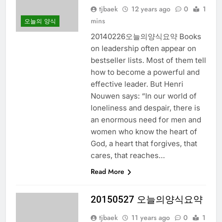
tjbaek
12 years ago
0
1
mins
오늘의 양식
20140226오늘의양식요약 Books
on leadership often appear on
bestseller lists. Most of them tell
how to become a powerful and
effective leader. But Henri
Nouwen says: “In our world of
loneliness and despair, there is
an enormous need for men and
women who know the heart of
God, a heart that forgives, that
cares, that reaches…
Read More
20150527 오늘의양식요약
tjbaek
11 years ago
0
1