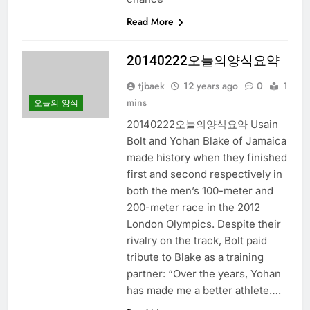
Read More
20140222오늘의양식요약
tjbaek
12 years ago
0
1
mins
오늘의 양식
20140222오늘의양식요약 Usain
Bolt and Yohan Blake of Jamaica
made history when they finished
first and second respectively in
both the men’s 100-meter and
200-meter race in the 2012
London Olympics. Despite their
rivalry on the track, Bolt paid
tribute to Blake as a training
partner: “Over the years, Yohan
has made me a better athlete….