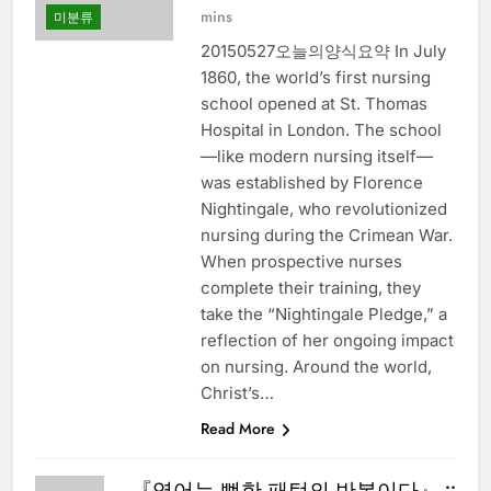
mins
미분류
20150527오늘의양식요약 In July
1860, the world’s first nursing
school opened at St. Thomas
Hospital in London. The school
—like modern nursing itself—
was established by Florence
Nightingale, who revolutionized
nursing during the Crimean War.
When prospective nurses
complete their training, they
take the “Nightingale Pledge,” a
reflection of her ongoing impact
on nursing. Around the world,
Christ’s…
Read More
『영어는 뻔한 패턴의 반복이다』 ::