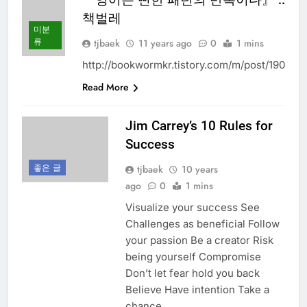
책벌레
미분
류
tjbaek
11 years ago
0
1 mins
http://bookwormkr.tistory.com/m/post/190
Read More
Jim Carrey’s 10 Rules for
Success
좋은 글
tjbaek
10 years
ago
0
1 mins
Visualize your success See
Challenges as beneficial Follow
your passion Be a creator Risk
being yourself Compromise
Don’t let fear hold you back
Believe Have intention Take a
chance